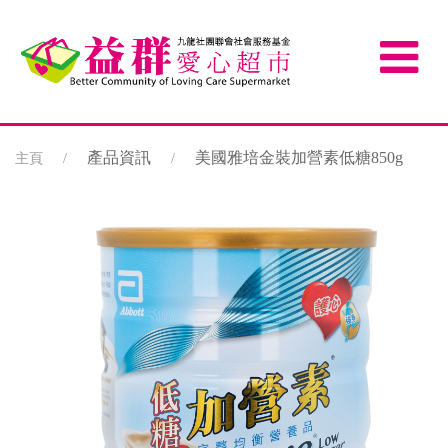
產品資訊
美國雅培金裝加營素低糖850g
主頁